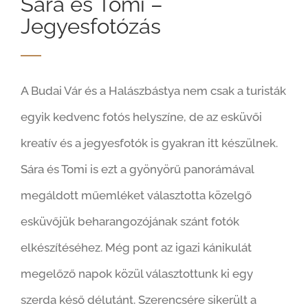
Sára és Tomi –
Jegyesfotózás
A Budai Vár és a Halászbástya nem csak a turisták
egyik kedvenc fotós helyszíne, de az esküvői
kreatív és a jegyesfotók is gyakran itt készülnek.
Sára és Tomi is ezt a gyönyörű panorámával
megáldott műemléket választotta közelgő
esküvőjük beharangozójának szánt fotók
elkészítéséhez. Még pont az igazi kánikulát
megelőző napok közül választottunk ki egy
szerda késő délutánt. Szerencsére sikerült a