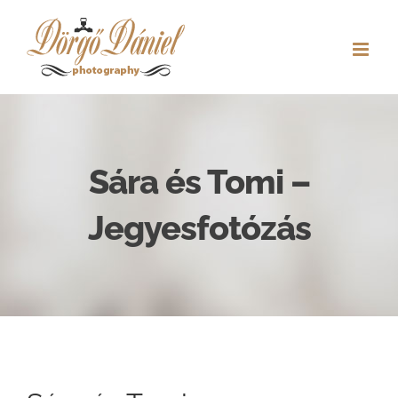
Kihagyás
Sára és Tomi –
Jegyesfotózás