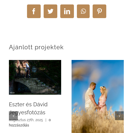
Facebook
Twitter
LinkedIn
WhatsApp
Pinterest
Ajánlott projektek
Eszter és Dávid
Jegyesfotózás
augusztus 27th, 2025
|
0
hozzászólás